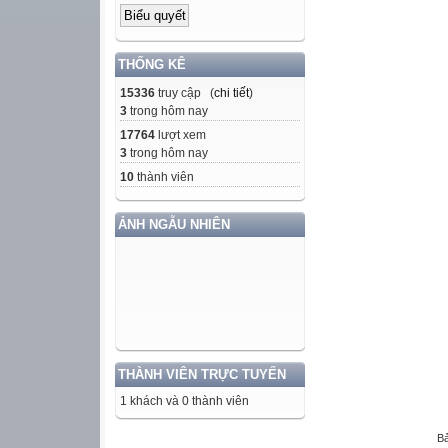
THỐNG KÊ
15336
truy cập (
chi tiết
)
3
trong hôm nay
17764
lượt xem
3
trong hôm nay
10
thành viên
ẢNH NGẪU NHIÊN
THÀNH VIÊN TRỰC TUYẾN
1 khách và 0 thành viên
Bả