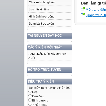
Chia sẻ kinh nghiệm
Bạn làm gì ti
Mở trang đă
Lưu giữ kỉ niệm
Quay trở lại 
Hình ảnh hoạt động
Soạn bài trực tuyến
TÀI NGUYÊN DẠY HỌC
CÁC Ý KIẾN MỚI NHẤT
SANG NĂM MỚI: VÀ MỜI GIA
CHỦ...
HỖ TRỢ TRỰC TUYẾN
ĐIỀU TRA Ý KIẾN
Bạn thấy trang này như thế nào?
Đẹp
Đơn điệu
Bình thường
Ý kiến khác