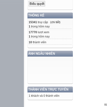
THỐNG KÊ
15341
truy cập (
chi tiết
)
1
trong hôm nay
17770
lượt xem
1
trong hôm nay
10
thành viên
ẢNH NGẪU NHIÊN
THÀNH VIÊN TRỰC TUYẾN
1 khách và 0 thành viên
Bả