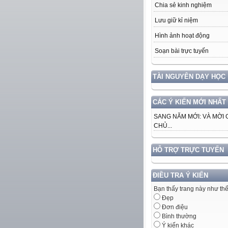
Chia sẻ kinh nghiệm
Lưu giữ kỉ niệm
Hình ảnh hoạt động
Soạn bài trực tuyến
TÀI NGUYÊN DẠY HỌC
CÁC Ý KIẾN MỚI NHẤT
SANG NĂM MỚI: VÀ MỜI 
CHỦ...
HỖ TRỢ TRỰC TUYẾN
ĐIỀU TRA Ý KIẾN
Bạn thấy trang này như th
Đẹp
Đơn điệu
Bình thường
Ý kiến khác