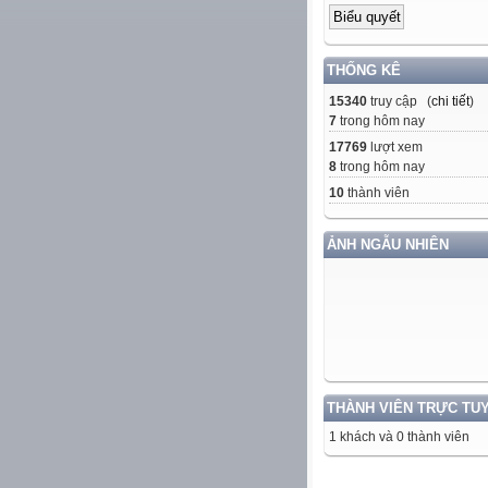
THỐNG KÊ
15340
truy cập (
chi tiết
)
7
trong hôm nay
17769
lượt xem
8
trong hôm nay
10
thành viên
ẢNH NGẪU NHIÊN
THÀNH VIÊN TRỰC TU
1 khách và 0 thành viên