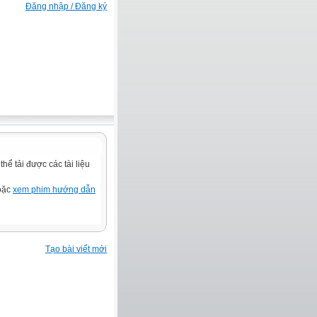
Đăng nhập / Đăng ký
ể tải được các tài liệu
hoặc
xem phim hướng dẫn
Tạo bài viết mới