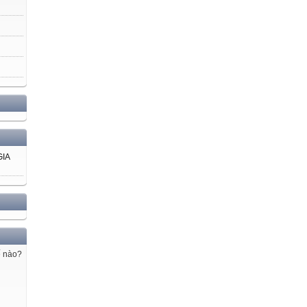
GIA
ế nào?