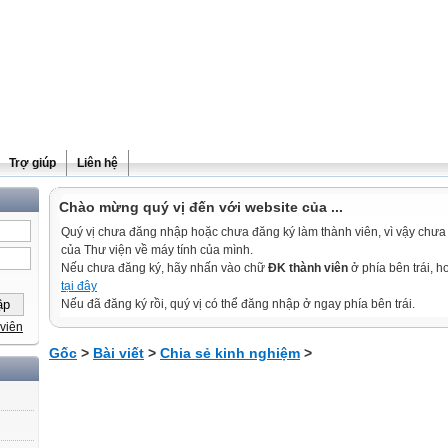
Trợ giúp
Liên hệ
Chào mừng quý vị đến với website của ...
Quý vị chưa đăng nhập hoặc chưa đăng ký làm thành viên, vì vậy chưa th
của Thư viện về máy tính của mình.
Nếu chưa đăng ký, hãy nhấn vào chữ
ĐK thành viên
ở phía bên trái, 
tại đây
Nếu đã đăng ký rồi, quý vị có thể đăng nhập ở ngay phía bên trái.
viên
Gốc
>
Bài viết
>
Chia sẻ kinh nghiệm
>