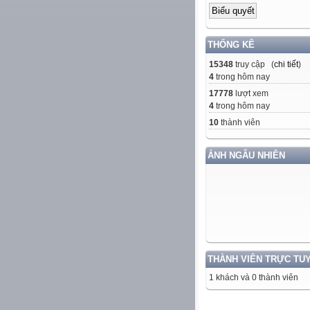
THỐNG KÊ
15348
truy cập (
chi tiết
)
4
trong hôm nay
17778
lượt xem
4
trong hôm nay
10
thành viên
ẢNH NGẪU NHIÊN
THÀNH VIÊN TRỰC TU
1 khách và 0 thành viên