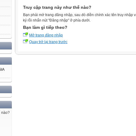
Truy cập trang này như thế nào?
Bạn phải mở trang đăng nhập, sau đó điền chính xác tên truy nhập 
ký rồi nhấn nút "Đăng nhập" ở phía dưới.
Bạn làm gì tiếp theo?
Mở trang đăng nhập
Quay trở lại trang trước
GIA
ế nào?