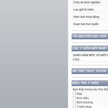
Chia sẻ kinh nghiệm
Lưu giữ kỉ niệm
Hình ảnh hoạt động
Soạn bài trực tuyến
TÀI NGUYÊN DẠY HỌC
CÁC Ý KIẾN MỚI NHẤT
SANG NĂM MỚI: VÀ MỜI 
CHỦ...
HỖ TRỢ TRỰC TUYẾN
ĐIỀU TRA Ý KIẾN
Bạn thấy trang này như th
Đẹp
Đơn điệu
Bình thường
Ý kiến khác