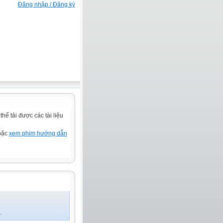
Đăng nhập / Đăng ký
ể tải được các tài liệu
hoặc
xem phim hướng dẫn
.