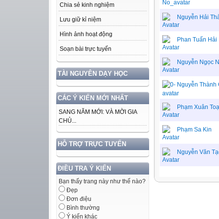
Chia sẻ kinh nghiệm
Nguyễn Hải Th
Lưu giữ kỉ niệm
Hình ảnh hoạt động
Phan Tuấn Hải
Soạn bài trực tuyến
Nguyễn Ngọc 
TÀI NGUYÊN DẠY HỌC
Nguyễn Thành
CÁC Ý KIẾN MỚI NHẤT
Phạm Xuân To
SANG NĂM MỚI: VÀ MỜI GIA
CHỦ...
Phạm Sa Kin
HỖ TRỢ TRỰC TUYẾN
Nguyễn Văn Tạ
ĐIỀU TRA Ý KIẾN
Bạn thấy trang này như thế nào?
Đẹp
Đơn điệu
Bình thường
Ý kiến khác