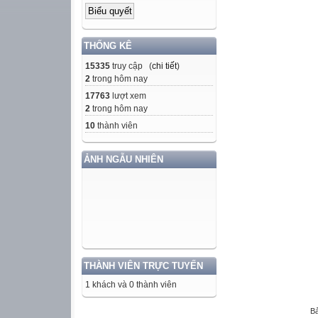
THỐNG KÊ
15335
truy cập (
chi tiết
)
2
trong hôm nay
17763
lượt xem
2
trong hôm nay
10
thành viên
ẢNH NGẪU NHIÊN
THÀNH VIÊN TRỰC TUYẾN
1 khách và 0 thành viên
Bả