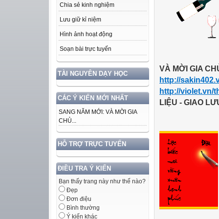
Chia sẻ kinh nghiệm
Lưu giữ kỉ niệm
Hình ảnh hoạt động
Soạn bài trực tuyến
VÀ
MỜI GIA C
TÀI NGUYÊN DẠY HỌC
http://sakin402.v
http://violet.vn
CÁC Ý KIẾN MỚI NHẤT
LIỆU - GIAO LƯ
SANG NĂM MỚI: VÀ MỜI GIA
CHỦ...
HỖ TRỢ TRỰC TUYẾN
ĐIỀU TRA Ý KIẾN
Bạn thấy trang này như thế nào?
Đẹp
Đơn điệu
Bình thường
Ý kiến khác