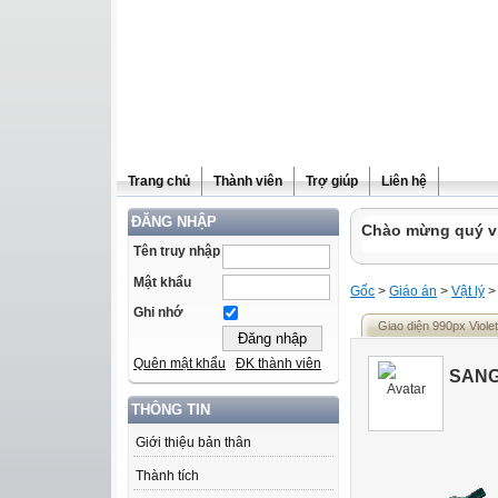
Trang chủ
Thành viên
Trợ giúp
Liên hệ
ĐĂNG NHẬP
Chào mừng quý vị 
Tên truy nhập
Mật khẩu
Gốc
>
Giáo án
>
Vật lý
Ghi nhớ
Giao diện 990px Violet
Quên mật khẩu
ĐK thành viên
SANG
THÔNG TIN
Giới thiệu bản thân
Thành tích