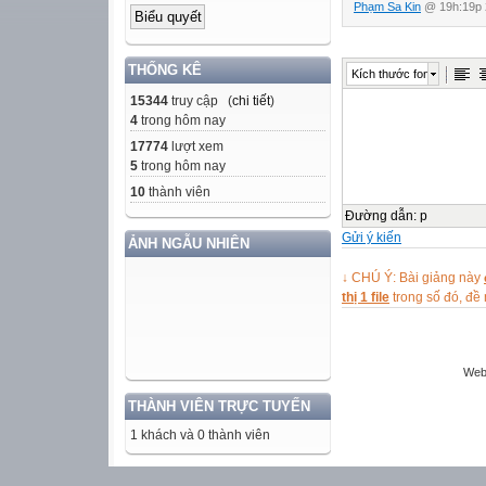
Phạm Sa Kin
@ 19h:19p 
THỐNG KÊ
Kích thước font
15344
truy cập (
chi tiết
)
4
trong hôm nay
17774
lượt xem
5
trong hôm nay
10
thành viên
Đường dẫn
:
p
Gửi ý kiến
ẢNH NGẪU NHIÊN
↓ CHÚ Ý: Bài giảng này
thị 1 file
trong số đó, đ
Web
THÀNH VIÊN TRỰC TUYẾN
1 khách và 0 thành viên