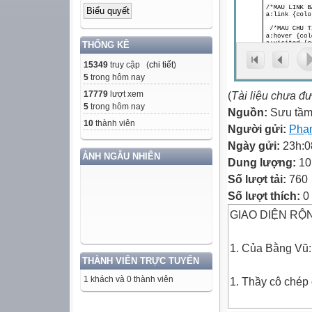
THỐNG KÊ
15349
truy cập (
chi tiết
)
5
trong hôm nay
17779
lượt xem
(
Tài liệu chưa đ
5
trong hôm nay
Nguồn:
Sưu tầm
10
thành viên
Người gửi:
Phạ
Ngày gửi:
23h:0
ẢNH NGẪU NHIÊN
Dung lượng:
10
Số lượt tải:
760
Số lượt thích:
0
GIAO DIỆN RỘN
1. Của Bằng Vũ:
THÀNH VIÊN TRỰC TUYẾN
1 khách và 0 thành viên
1. Thầy cô chép