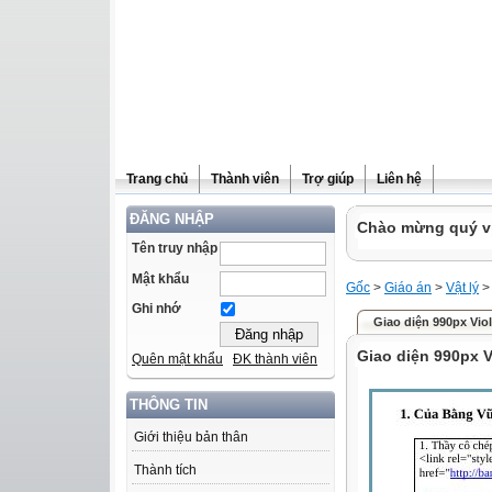
Trang chủ
Thành viên
Trợ giúp
Liên hệ
ĐĂNG NHẬP
Chào mừng quý vị 
Tên truy nhập
Mật khẩu
Gốc
>
Giáo án
>
Vật lý
Ghi nhớ
Giao diện 990px Viol
Giao diện 990px V
Quên mật khẩu
ĐK thành viên
THÔNG TIN
Giới thiệu bản thân
Thành tích