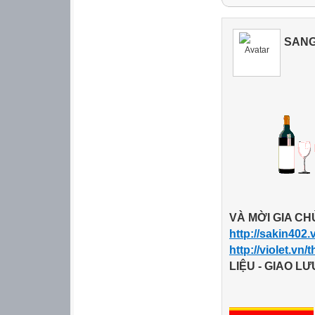
Chú ý : banner c
height="350px" -
SANG
width="990px " -

2. Nếu định tha
http://bangvu.ne
Nội dung dưới đ

.comments{pad
/*MAU NEN MUC
.comments .comm
VÀ
MỜI GIA C
bottom;border: 2
http://sakin402.v
.comments .comm
http://violet.vn
dashed lightblu
LIỆU - GIAO LƯ
10px 10px 10px;fl
/*MAU NEN MUC
.comments .comme