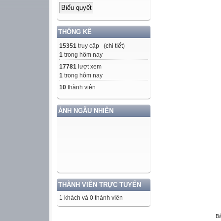
THỐNG KÊ
15351
truy cập (
chi tiết
)
1
trong hôm nay
17781
lượt xem
1
trong hôm nay
10
thành viên
ẢNH NGẪU NHIÊN
THÀNH VIÊN TRỰC TUYẾN
1 khách và 0 thành viên
Bả