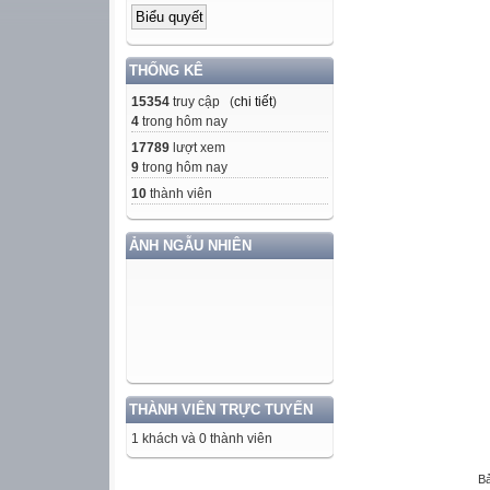
THỐNG KÊ
15354
truy cập (
chi tiết
)
4
trong hôm nay
17789
lượt xem
9
trong hôm nay
10
thành viên
ẢNH NGẪU NHIÊN
THÀNH VIÊN TRỰC TUYẾN
1 khách và 0 thành viên
Bả